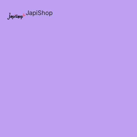
JapiShop