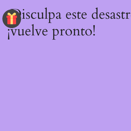
¡Disculpa este desast
¡vuelve pronto!