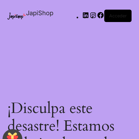
JapiShop
Acceder
¡Disculpa este
desastre! Estamos