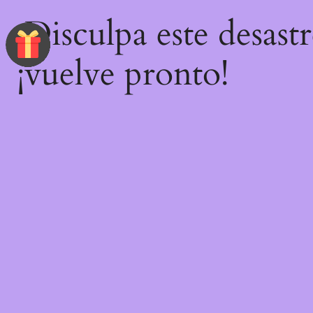
¡Disculpa este desast
¡vuelve pronto!