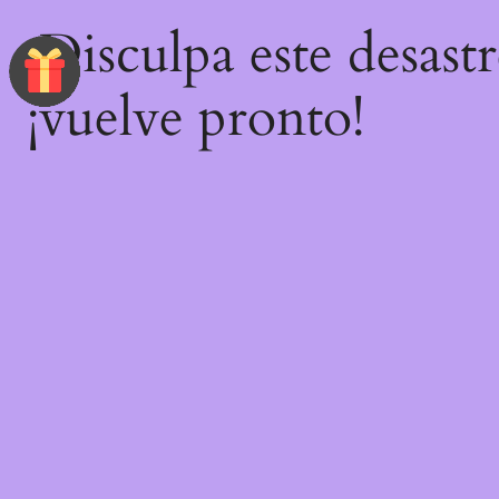
¡Disculpa este desast
¡vuelve pronto!