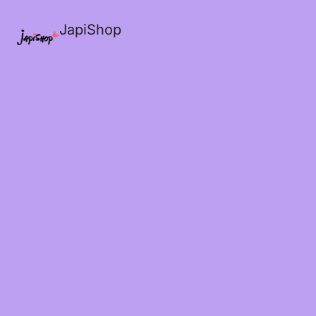
JapiShop