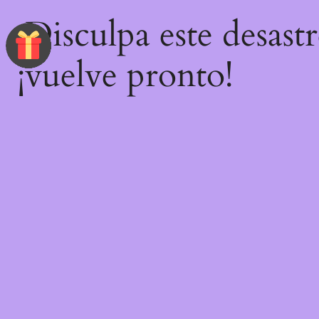
¡Disculpa este desast
¡vuelve pronto!