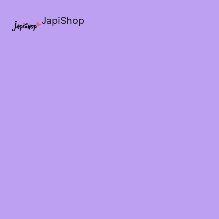
JapiShop