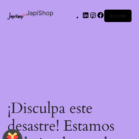
JapiShop
Acceder
¡Disculpa este
desastre! Estamos