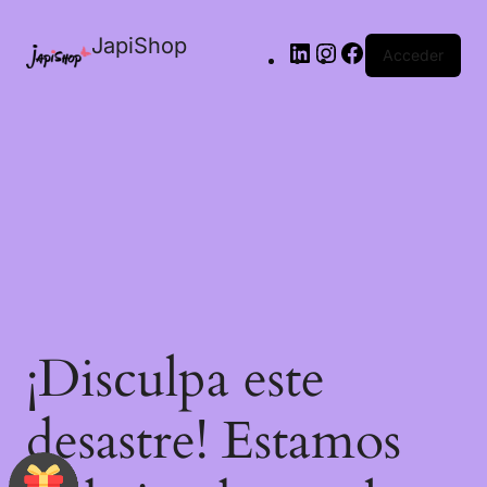
JapiShop
Acceder
¡Disculpa este
desastre! Estamos