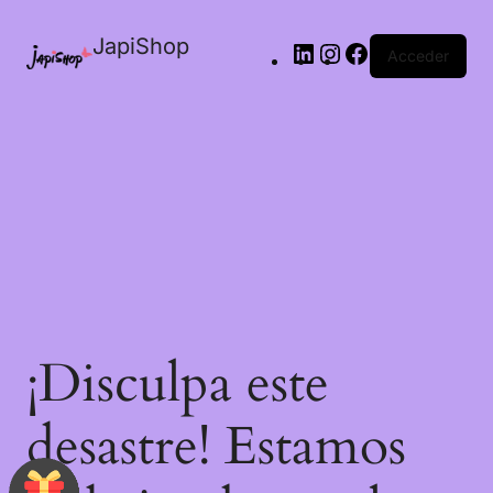
JapiShop
Acceder
¡Disculpa este
desastre! Estamos