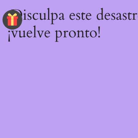
¡Disculpa este desast
¡vuelve pronto!