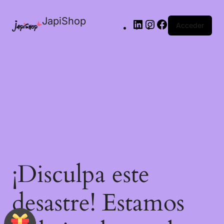
JapiShop
Acceder
¡Disculpa este
desastre! Estamos