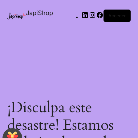
JapiShop
Acceder
¡Disculpa este
desastre! Estamos