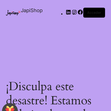
JapiShop
Acceder
¡Disculpa este
desastre! Estamos