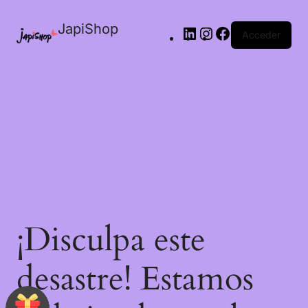
JapiShop
Acceder
¡Disculpa este
desastre! Estamos