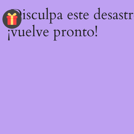
¡Disculpa este desast
¡vuelve pronto!