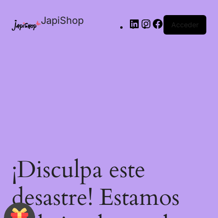
JapiShop
Acceder
¡Disculpa este
desastre! Estamos