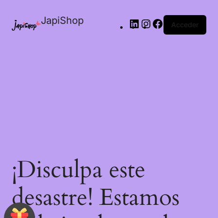
JapiShop
Acceder
¡Disculpa este
desastre! Estamos