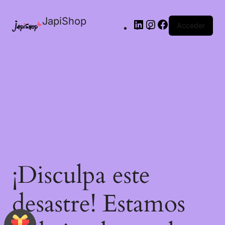
JapiShop
Acceder
¡Disculpa este
desastre! Estamos