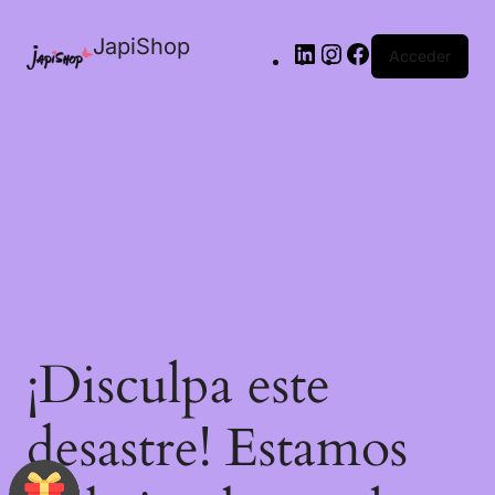
JapiShop
Acceder
¡Disculpa este
desastre! Estamos