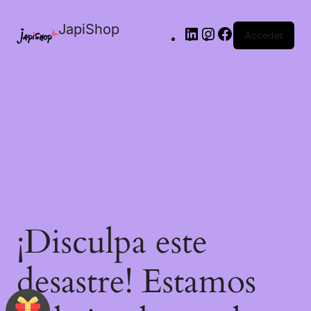
JapiShop
Acceder
¡Disculpa este
desastre! Estamos