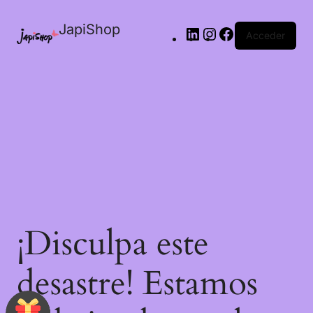
JapiShop
Acceder
¡Disculpa este
desastre! Estamos