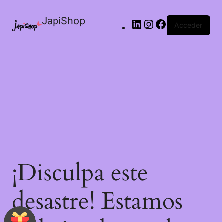
JapiShop
Acceder
¡Disculpa este
desastre! Estamos