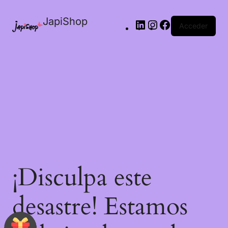
JapiShop
Acceder
¡Disculpa este
desastre! Estamos