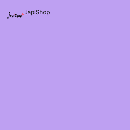
JapiShop