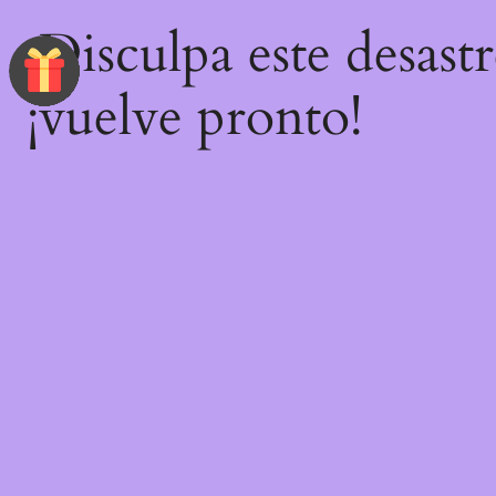
¡Disculpa este desast
¡vuelve pronto!