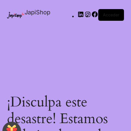
JapiShop
Acceder
¡Disculpa este
desastre! Estamos