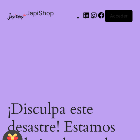
JapiShop
Acceder
¡Disculpa este
desastre! Estamos