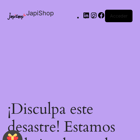
JapiShop
Acceder
¡Disculpa este
desastre! Estamos