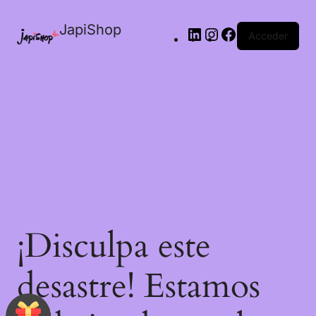
JapiShop
Acceder
¡Disculpa este
desastre! Estamos