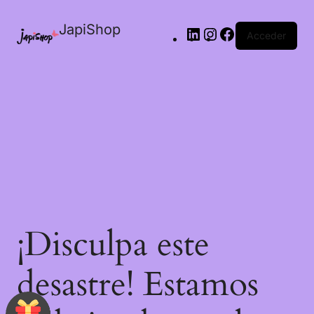
JapiShop
Acceder
¡Disculpa este
desastre! Estamos