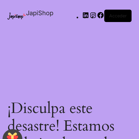
JapiShop
Acceder
¡Disculpa este
desastre! Estamos