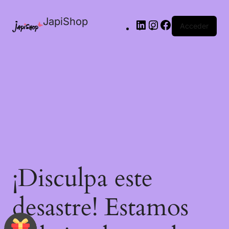
JapiShop
Acceder
¡Disculpa este
desastre! Estamos