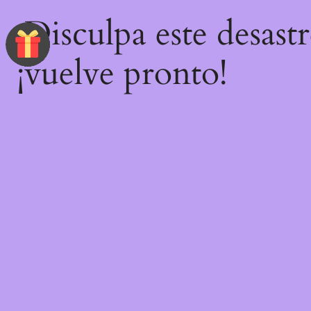
¡Disculpa este desast
¡vuelve pronto!