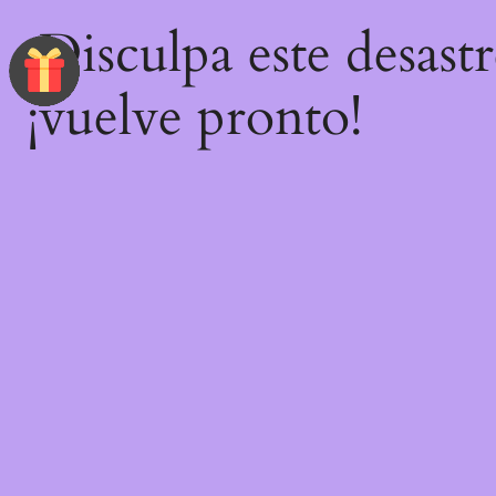
¡Disculpa este desast
¡vuelve pronto!