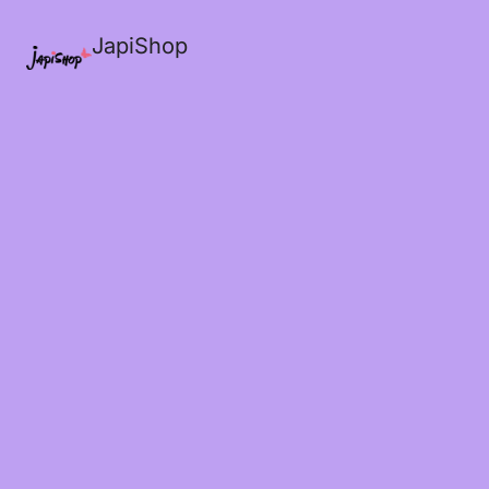
JapiShop