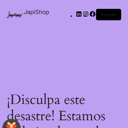
JapiShop
Acceder
¡Disculpa este
desastre! Estamos