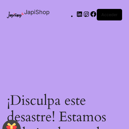
JapiShop
Acceder
¡Disculpa este
desastre! Estamos