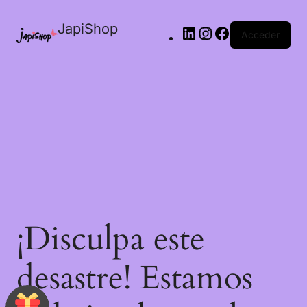
JapiShop
Acceder
¡Disculpa este
desastre! Estamos