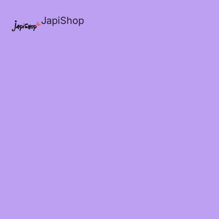
JapiShop