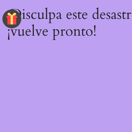
¡Disculpa este desast
¡vuelve pronto!