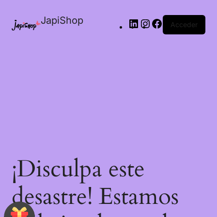
JapiShop
Acceder
¡Disculpa este
desastre! Estamos