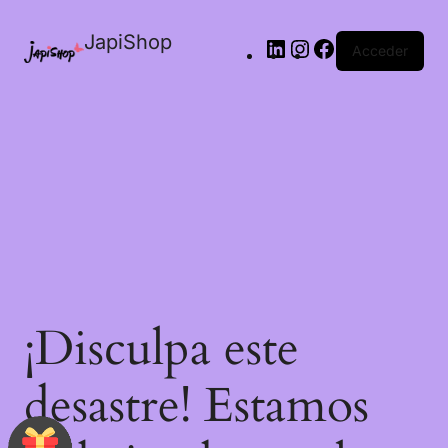
JapiShop
Acceder
¡Disculpa este
desastre! Estamos