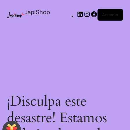
JapiShop
Acceder
¡Disculpa este
desastre! Estamos