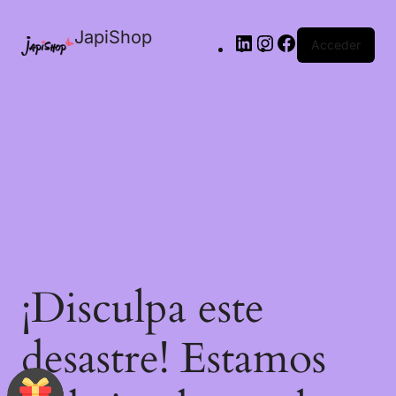
JapiShop
Acceder
¡Disculpa este
desastre! Estamos