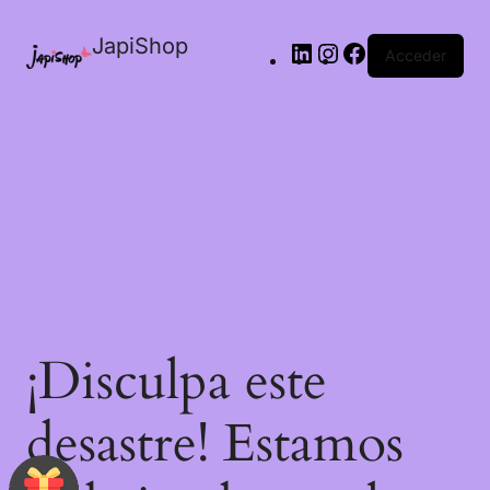
JapiShop
Acceder
¡Disculpa este
desastre! Estamos