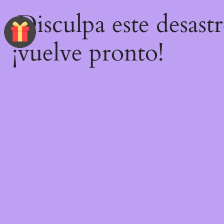
¡Disculpa este desast
¡vuelve pronto!