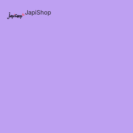
JapiShop