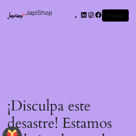
JapiShop
Acceder
¡Disculpa este
desastre! Estamos