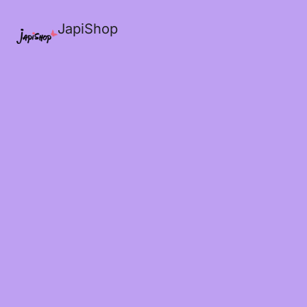
JapiShop