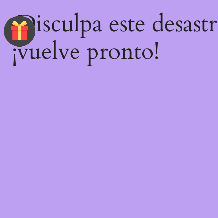
¡Disculpa este desast
¡vuelve pronto!