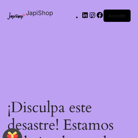
JapiShop
Acceder
¡Disculpa este
desastre! Estamos