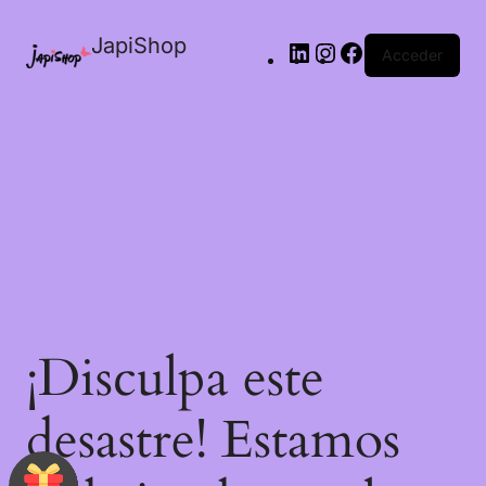
JapiShop
Acceder
¡Disculpa este
desastre! Estamos