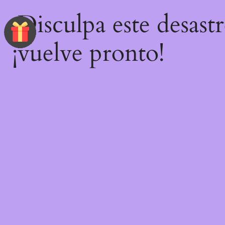
¡Disculpa este desast
¡vuelve pronto!