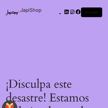
JapiShop
Acceder
¡Disculpa este
desastre! Estamos