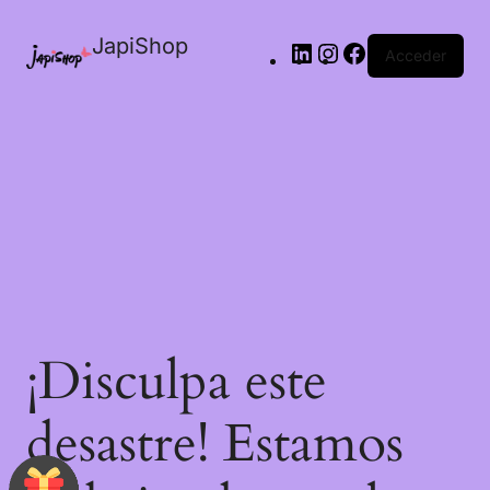
JapiShop
Acceder
¡Disculpa este
desastre! Estamos