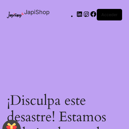
JapiShop
Acceder
¡Disculpa este
desastre! Estamos